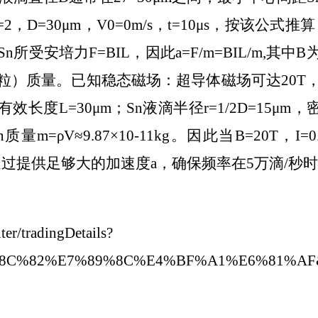
，D=30μm，V0=0m/s，t=10μs，按该公式推算，
受安培力F=BIL，因此a=F/m=BIL/m,其
微粒）质量。已知稳态磁场：超导体磁场可达20
长度L=30μm；Sn液滴半径r=1/2D=15μm，密度ρ液
m3，Sn质量m=ρV≈9.87×10-11kg。因此当B=
的方案可通过提供足够大的加速度a，确保频率在5万滴
ter/tradingDetails?
%E6%8C%82%E7%89%8C%E4%BF%A1%E6%81%A