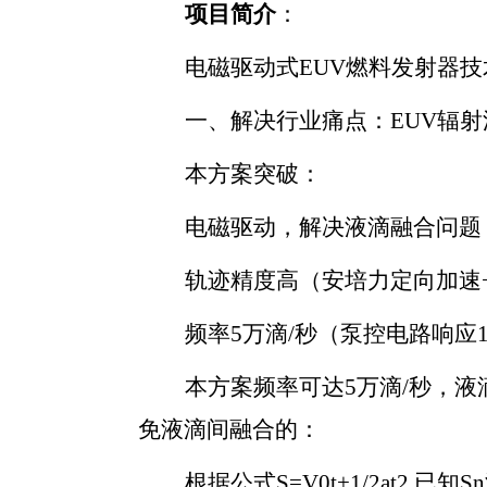
项目简介
：
电磁驱动式
EUV燃料发射器
一、解决行业痛点：
EUV辐
本方案突破：
电磁驱动，解决液滴融合问题
轨迹精度高（安培力定向加速
频率
5万滴/秒（泵控电路响应10
本方案频率可达
5万滴/秒，液
免液滴间融合的：
根据公式
S=V0t+1/2at2