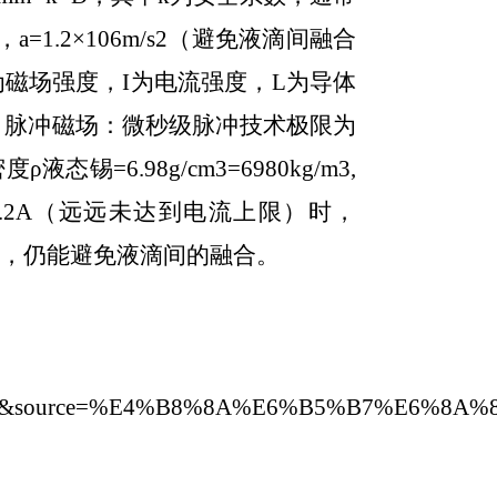
a=1.2×106m/s2（避免液滴间融合
中B为磁场强度，I为电流强度，L为导体
T，脉冲磁场：微秒级脉冲技术极限为
态锡=6.98g/cm3=6980kg/m3,
20T，I=0.2A（远远未达到电流上限）时，
/秒时，仍能避免液滴间的融合。
F&source=%E4%B8%8A%E6%B5%B7%E6%8A%8