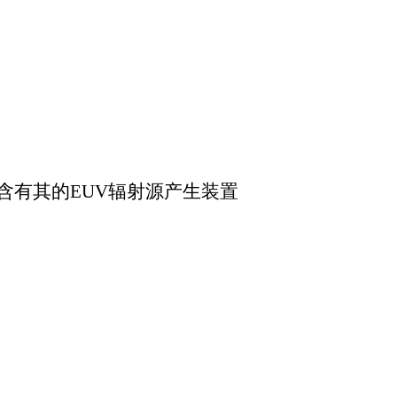
含有其的
EUV辐射源产生装置
7