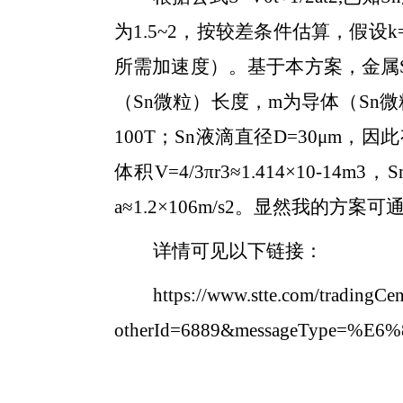
为1.5~2，按较差条件估算，假设k=2
所需加速度）。基于本方案，金属Sn所
（Sn微粒）长度，m为导体（Sn
100T；Sn液滴直径D=30μm，因此有效
体积V=4/3πr3≈1.414×10-14
a≈1.2×106m/s2。显然我
详情可见以下链接：
https://www.stte.com/tradingCen
otherId=6889&messageType=