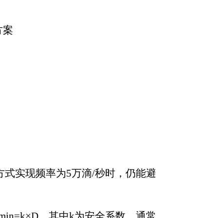
方案
下方式实现频率为5万滴/秒时，仍能避
距Smin=k×D，其中k为安全系数，通常