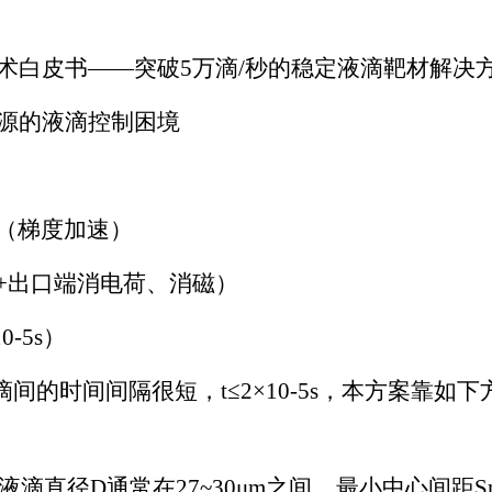
技术白皮书——突破5万滴/秒的稳定液滴靶材解决
射源的液滴控制困境
（梯度加速）
+出口端消电荷、消磁）
-5s）
滴间的时间间隔很短，t≤2×10-5s，本方案靠如
,已知Sn液滴直径D通常在27~30μm之间，最小中心间